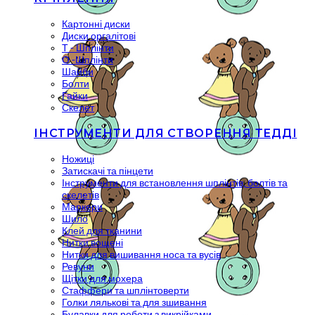
Картонні диски
Диски оргалітові
Т - Шплінти
О -Шплінти
Шайби
Болти
Гайки
Скелет
ІНСТРУМЕНТИ ДЛЯ СТВОРЕННЯ ТЕДДІ
Ножиці
Затискачі та пінцети
Інструменти для встановлення шплінтів, болтів та
скелетів
Маркери
Шило
Клей для тканини
Нитки вощені
Нитки для вишивання носа та вусів
Ревуни
Щітки для мохера
Стаффери та шплінтоверти
Голки лялькові та для зшивання
Булавки для роботи з викрійками.