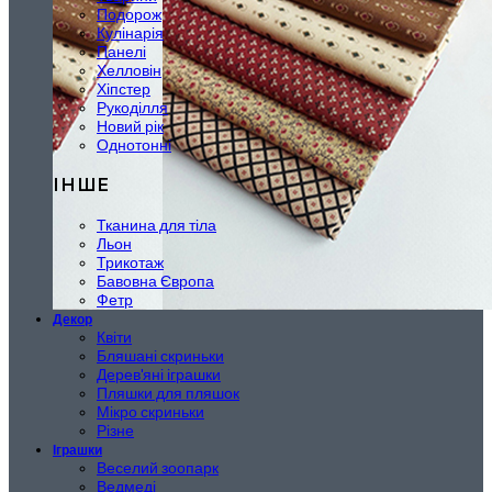
Подорож
Кулінарія
Панелі
Хелловін
Хіпстер
Рукоділля
Новий рік
Однотонні
ІНШЕ
Тканина для тіла
Льон
Трикотаж
Бавовна Європа
Фетр
Декор
Квіти
Бляшані скриньки
Дерев'яні іграшки
Пляшки для пляшок
Мікро скриньки
Різне
Іграшки
Веселий зоопарк
Ведмеді