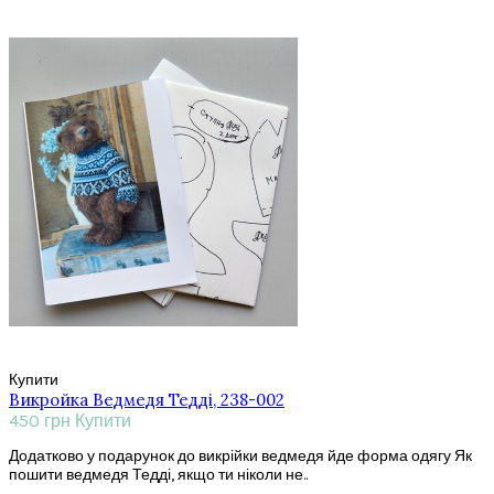
Купити
Викройка Ведмедя Тедді, 238-002
450 грн
Купити
Додатково у подарунок до викрійки ведмедя йде форма одягу Як
пошити ведмедя Тедді, якщо ти ніколи не..