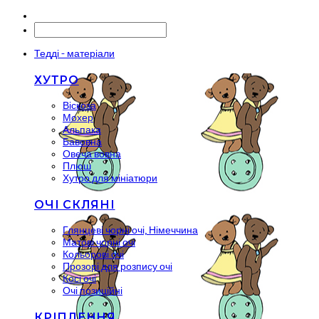
Тедді - матеріали
ХУТРО
Віскоза
Мохер
Альпака
Бавовна
Овеча вовна
Плюш
Хутро для мініатюри
ОЧІ СКЛЯНІ
Глянцеві чорні очі, Німеччина
Матові чорні очі
Кольорові очі
Прозорі для розпису очі
Косі очі
Очі позиційні
КРІПЛЕННЯ