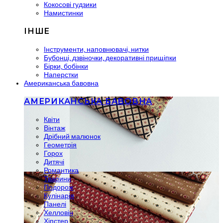
Кокосові гудзики
Намистинки
ІНШЕ
Інструменти, наповнювачі, нитки
Бубонці, дзвіночки, декоративні прищіпки
Бірки, бобінки
Наперстки
Американська бавовна
АМЕРИКАНСЬКА БАВОВНА
Квіти
Вінтаж
Дрібний малюнок
Геометрія
Горох
Дитячі
Романтика
Тварини
Подорож
Кулінарія
Панелі
Хелловін
Хіпстер