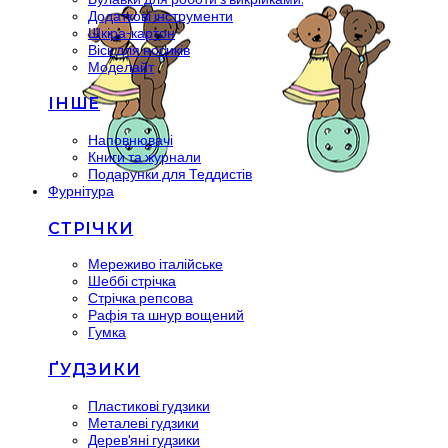
Додаткові інструменти
Шкіра-картон
Віск для носиків
Моделайт
ІНШЕ
Наповнювачі
Книги та журнали
Подарунки для Теддистів
Фурнітура
СТРІЧКИ
Мереживо італійське
Шеббі стрічка
Стрічка репсова
Рафія та шнур вощений
Гумка
ҐУДЗИКИ
Пластикові гудзики
Металеві гудзики
Дерев'яні гудзики