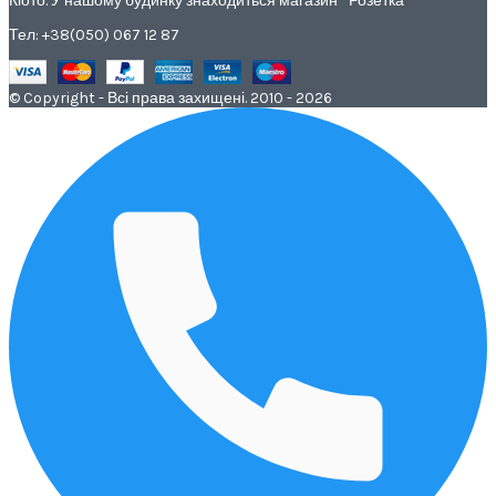
Кіото. У нашому будинку знаходиться магазин " Розетка "
Тел: +38(050) 067 12 87
© Copyright - Всі права захищені. 2010 - 2026