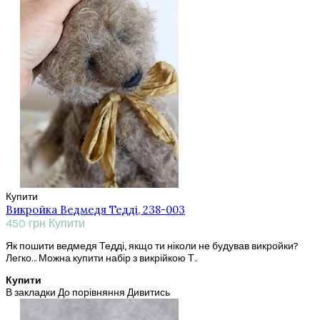
Купити
Викройка Ведмедя Тедді, 238-003
450 грн
Купити
Як пошити ведмедя Тедді, якщо ти ніколи не будував викройки?
Легко… Можна купити набір з викрійкою Т..
Купити
В закладки
До порівняння
Дивитись