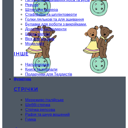
Ревуни
Щітки для мохера
Стаффери та шплінтоверти
Голки лялькові та для зшивання
Булавки для роботи з викрійками.
Додаткові інструменти
Шкіра-картон
Віск для носиків
Моделайт
ІНШЕ
Наповнювачі
Книги та журнали
Подарунки для Теддистів
Фурнітура
СТРІЧКИ
Мереживо італійське
Шеббі стрічка
Стрічка репсова
Рафія та шнур вощений
Гумка