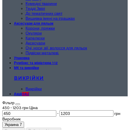
Кумедні тварини
Тедді Звірі
До тематичних свят
Вишивка імені на іграшках
Аксесуари для ляльок
Корони, пряжки
Окуляри
Капелюхи
Аксесуари
Очі, носи, вії, волосся для ляльок
Підвіски металеві.
Упаковка
Румбокс та мініатюра 1:12
МК та викрійки
ВИКРІЙКИ
Викрійки
Акції
SALE
Фiльтр
450
-
1203
грн
Ціна
-
грн
Виробник
Украина
7