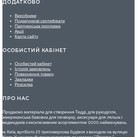
ДОДАТКОВО
Виробники
Подарункові сертифікати
Партнерська програма
Акції
Карта сайту
ОСОБИСТИЙ КАБІНЕТ
Особистий кабінет
Історія замовлень
Повернення товару
Закладки
Розсилка
ПРО НАС
Продаємо матеріали для створення Тедді, для рукоділля,
американська бавовна для печворку, аксесуари для ляльок і
ведмедиків з ексклюзивним асортиментом 3000 найменувань.
м. Київ, вул.Кіото 25 триповерхова будівля з виходом на вулицю