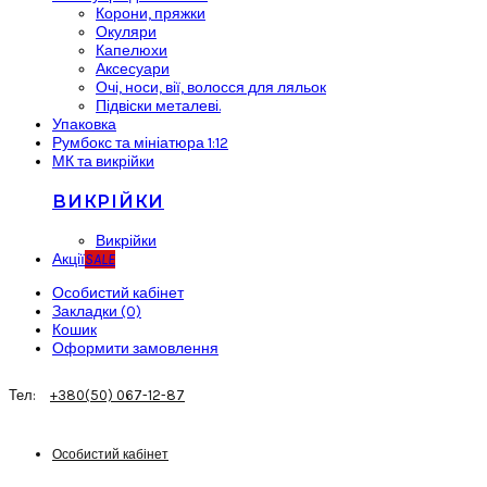
Корони, пряжки
Окуляри
Капелюхи
Аксесуари
Очі, носи, вії, волосся для ляльок
Підвіски металеві.
Упаковка
Румбокс та мініатюра 1:12
МК та викрійки
ВИКРІЙКИ
Викрійки
Акції
SALE
Особистий кабінет
Закладки (0)
Кошик
Оформити замовлення
Тел:
+380(50) 067-12-87
Особистий кабінет