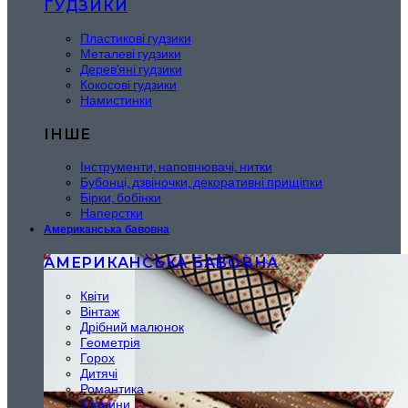
ҐУДЗИКИ
Пластикові гудзики
Металеві гудзики
Дерев'яні гудзики
Кокосові гудзики
Намистинки
ІНШЕ
Інструменти, наповнювачі, нитки
Бубонці, дзвіночки, декоративні прищіпки
Бірки, бобінки
Наперстки
Американська бавовна
АМЕРИКАНСЬКА БАВОВНА
Квіти
Вінтаж
Дрібний малюнок
Геометрія
Горох
Дитячі
Романтика
Тварини