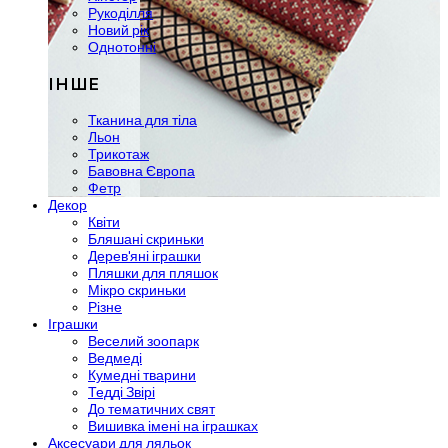
Рукоділля
Новий рік
Однотонні
ІНШЕ
Тканина для тіла
Льон
Трикотаж
Бавовна Європа
Фетр
Декор
Квіти
Бляшані скриньки
Дерев'яні іграшки
Пляшки для пляшок
Мікро скриньки
Різне
Іграшки
Веселий зоопарк
Ведмеді
Кумедні тварини
Тедді Звірі
До тематичних свят
Вишивка імені на іграшках
Аксесуари для ляльок