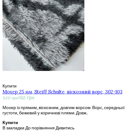
Купити
Мохер 25 мм, Steiff Schulte, віскозний ворс, 302-103
192 грн
320 грн
Мохер із прямим, віскозним, довгим ворсом. Ворс, середньої
густоти, бежевий у коричневі плями. Довж..
Купити
В закладки
До порівняння
Дивитись