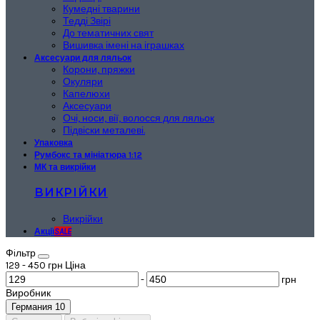
Кумедні тварини
Тедді Звірі
До тематичних свят
Вишивка імені на іграшках
Аксесуари для ляльок
Корони, пряжки
Окуляри
Капелюхи
Аксесуари
Очі, носи, вії, волосся для ляльок
Підвіски металеві.
Упаковка
Румбокс та мініатюра 1:12
МК та викрійки
ВИКРІЙКИ
Викрійки
Акції
SALE
Фiльтр
129
-
450
грн
Ціна
-
грн
Виробник
Германия
10