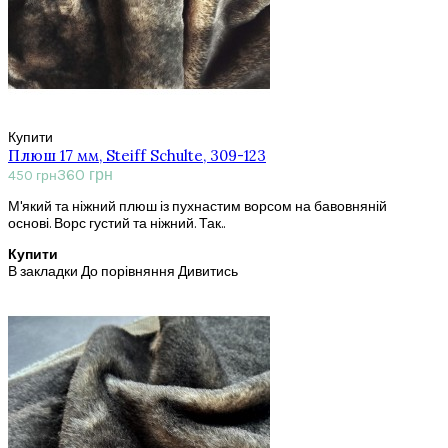
Купити
Плюш 17 мм, Steiff Schulte, 309-123
360 грн
450 грн
М'який та ніжний плюш із пухнастим ворсом на бавовняній
основі. Ворс густий та ніжний. Так..
Купити
В закладки
До порівняння
Дивитись