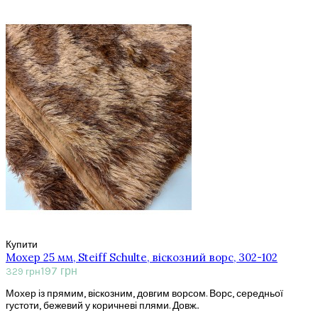
Купити
Мохер 25 мм, Steiff Schulte, віскозний ворс, 302-102
197 грн
329 грн
Мохер із прямим, віскозним, довгим ворсом. Ворс, середньої
густоти, бежевий у коричневі плями. Довж..