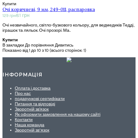
Купити
Очі коричневі, 9 мм, 249-011, распаровка
81 грн
129 грн
Очі незвичайного, світло-бузкового кольору, для ведмедиків Тедді,
іграшок та ляльок. Очі прозорі. Ма..
Купити
В закладки
До порівняння
Дивитись
Показано від 1 до 10 з 10 (всього сторінок: 1)
ІНФОРМАЦІЯ
Оплата і доставка
Про нас
подарункові сертифікати
Питання та відповіді
Зворотній зв'язок
Як оформити замовлення на нашому сайті
Контакти
Наша команда
Зворотній зв’язок