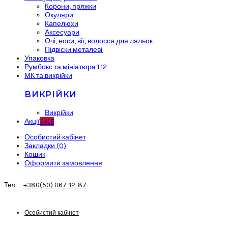
Корони, пряжки
Окуляри
Капелюхи
Аксесуари
Очі, носи, вії, волосся для ляльок
Підвіски металеві.
Упаковка
Румбокс та мініатюра 1:12
МК та викрійки
ВИКРІЙКИ
Викрійки
Акції
SALE
Особистий кабінет
Закладки (0)
Кошик
Оформити замовлення
Тел:
+380(50) 067-12-87
Особистий кабінет