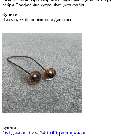
зебри. Професійне хутро німецької фабри..
Купити
В закладки
До порівняння
Дивитись
Купити
Очі димка, 9 мм, 249-010, распаровка