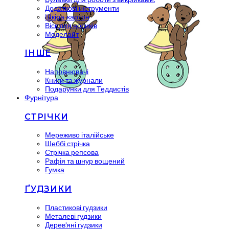
Додаткові інструменти
Шкіра-картон
Віск для носиків
Моделайт
ІНШЕ
Наповнювачі
Книги та журнали
Подарунки для Теддистів
Фурнітура
СТРІЧКИ
Мереживо італійське
Шеббі стрічка
Стрічка репсова
Рафія та шнур вощений
Гумка
ҐУДЗИКИ
Пластикові гудзики
Металеві гудзики
Дерев'яні гудзики