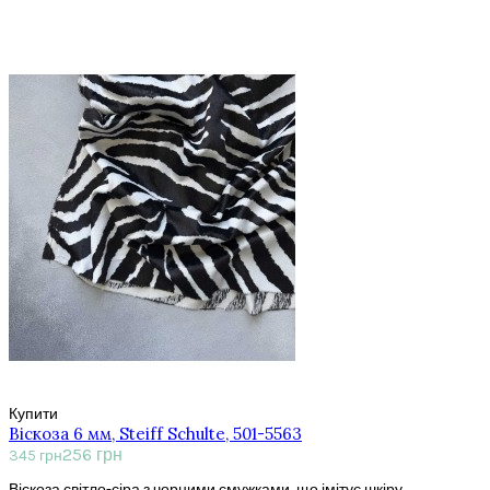
Купити
Віскоза 6 мм, Steiff Schulte, 501-5563
256 грн
345 грн
Віскоза світло-сіра з чорними смужками, що імітує шкіру