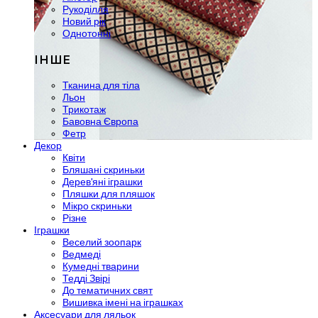
Рукоділля
Новий рік
Однотонні
ІНШЕ
Тканина для тіла
Льон
Трикотаж
Бавовна Європа
Фетр
Декор
Квіти
Бляшані скриньки
Дерев'яні іграшки
Пляшки для пляшок
Мікро скриньки
Різне
Іграшки
Веселий зоопарк
Ведмеді
Кумедні тварини
Тедді Звірі
До тематичних свят
Вишивка імені на іграшках
Аксесуари для ляльок