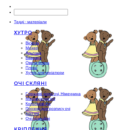
Тедді - матеріали
ХУТРО
Віскоза
Мохер
Альпака
Бавовна
Овеча вовна
Плюш
Хутро для мініатюри
ОЧІ СКЛЯНІ
Глянцеві чорні очі, Німеччина
Матові чорні очі
Кольорові очі
Прозорі для розпису очі
Косі очі
Очі позиційні
КРІПЛЕННЯ