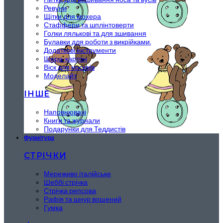
Ревуни
Щітки для мохера
Стаффери та шплінтоверти
Голки лялькові та для зшивання
Булавки для роботи з викрійками.
Додаткові інструменти
Шкіра-картон
Віск для носиків
Моделайт
ІНШЕ
Наповнювачі
Книги та журнали
Подарунки для Теддистів
Фурнітура
СТРІЧКИ
Мереживо італійське
Шеббі стрічка
Стрічка репсова
Рафія та шнур вощений
Гумка