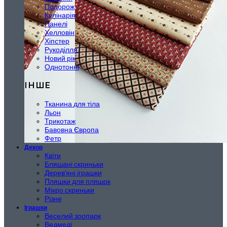
Подорож
Кулінарія
Панелі
Хелловін
Хіпстер
Рукоділля
Новий рік
Однотонні
ІНШЕ
Тканина для тіла
Льон
Трикотаж
Бавовна Європа
Фетр
Декор
Квіти
Бляшані скриньки
Дерев'яні іграшки
Пляшки для пляшок
Мікро скриньки
Різне
Іграшки
Веселий зоопарк
Ведмеді