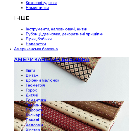
Кокосові гудзики
Намистинки
ІНШЕ
Інструменти, наповнювачі, нитки
Бубонці, дзвіночки, декоративні прищіпки
Бірки, бобінки
Наперстки
Американська бавовна
АМЕРИКАНСЬКА БАВОВНА
Квіти
Вінтаж
Дрібний малюнок
Геометрія
Горох
Дитячі
Романтика
Тварини
Подорож
Кулінарія
Панелі
Хелловін
Хіпстер