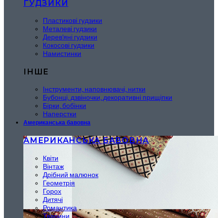
ҐУДЗИКИ
Пластикові гудзики
Металеві гудзики
Дерев'яні гудзики
Кокосові гудзики
Намистинки
ІНШЕ
Інструменти, наповнювачі, нитки
Бубонці, дзвіночки, декоративні прищіпки
Бірки, бобінки
Наперстки
Американська бавовна
АМЕРИКАНСЬКА БАВОВНА
Квіти
Вінтаж
Дрібний малюнок
Геометрія
Горох
Дитячі
Романтика
Тварини