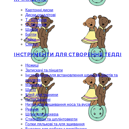
Картонні диски
Диски оргалітові
Т - Шплінти
О -Шплінти
Шайби
Болти
Гайки
Скелет
ІНСТРУМЕНТИ ДЛЯ СТВОРЕННЯ ТЕДДІ
Ножиці
Затискачі та пінцети
Інструменти для встановлення шплінтів, болтів та
скелетів
Маркери
Шило
Клей для тканини
Нитки вощені
Нитки для вишивання носа та вусів
Ревуни
Щітки для мохера
Стаффери та шплінтоверти
Голки лялькові та для зшивання
Булавки для роботи з викрійками.