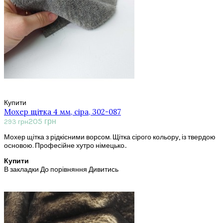
Купити
Мохер щітка 4 мм, сіра, 302-087
205 грн
293 грн
Мохер щітка з рідкісними ворсом. Щітка сірого кольору, із твердою
основою. Професійне хутро німецько..
Купити
В закладки
До порівняння
Дивитись